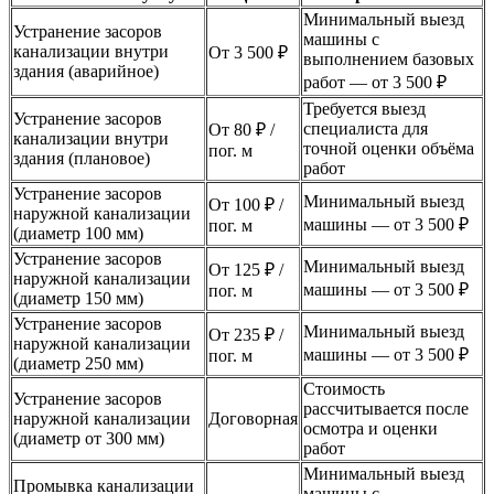
Минимальный выезд
Устранение засоров
машины с
канализации внутри
От 3 500 ₽
выполнением базовых
здания (аварийное)
работ — от 3 500 ₽
Требуется выезд
Устранение засоров
специалиста для
От 80 ₽ /
канализации внутри
точной оценки объёма
пог. м
здания (плановое)
работ
Устранение засоров
Минимальный выезд
От 100 ₽ /
наружной канализации
машины — от 3 500 ₽
пог. м
(диаметр 100 мм)
Устранение засоров
Минимальный выезд
От 125 ₽ /
наружной канализации
машины — от 3 500 ₽
пог. м
(диаметр 150 мм)
Устранение засоров
Минимальный выезд
От 235 ₽ /
наружной канализации
машины — от 3 500 ₽
пог. м
(диаметр 250 мм)
Стоимость
Устранение засоров
рассчитывается после
наружной канализации
Договорная
осмотра и оценки
(диаметр от 300 мм)
работ
Минимальный выезд
Промывка канализации
машины с