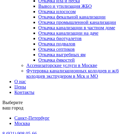
Откачка ила и песка
Вывоз и утилизация ЖБО
Откачка илососом
Откачка фекальной канализации
Откачка промышленной канализации
Откачка канализации в частном доме
Откачка канализации на даче
Откачка биотуалетов
Откачка подвалов
Откачка септиков
Откачка выгребных ям
Откачка ёмкостей
Ассенизаторские услуги в Москве
Футеровка канализационных колодцев и ж/б
колодцев экструдером в Мск и МО
О нас
Цены
Контакты
Выберите
ваш город
Санкт-Петербург
Москва
8 (921) 908 05-66