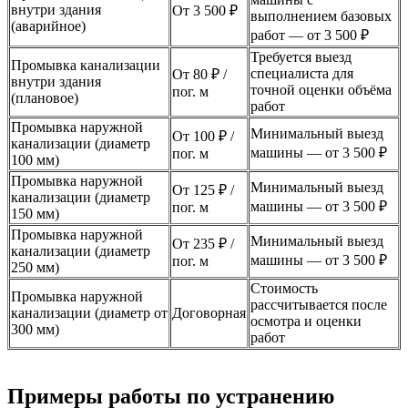
внутри здания
От 3 500 ₽
выполнением базовых
(аварийное)
работ — от 3 500 ₽
Требуется выезд
Промывка канализации
специалиста для
От 80 ₽ /
внутри здания
точной оценки объёма
пог. м
(плановое)
работ
Промывка наружной
Минимальный выезд
От 100 ₽ /
канализации (диаметр
машины — от 3 500 ₽
пог. м
100 мм)
Промывка наружной
Минимальный выезд
От 125 ₽ /
канализации (диаметр
машины — от 3 500 ₽
пог. м
150 мм)
Промывка наружной
Минимальный выезд
От 235 ₽ /
канализации (диаметр
машины — от 3 500 ₽
пог. м
250 мм)
Стоимость
Промывка наружной
рассчитывается после
канализации (диаметр от
Договорная
осмотра и оценки
300 мм)
работ
Примеры работы по устранению