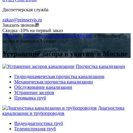
Диспетчерская служба
zakaz@primservis.ru
Заказать звонок🎁
Скидка -10% на первый заказ
Главная
»
Прочистка канализации в Москве
»
Устранение
засора в унитазе в Москве
Устранение засора в унитазе в Москве
Прочистка канализации
Гидродинамическая прочистка канализации
Механическая прочистка канализации
Обслуживание канализации
Устранение засоров
Промывка труб
Диагностика
канализации и трубопроводов
Видеодиагностика труб
Телеинспекция труб