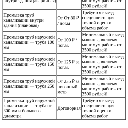
внутри здания (аварийная)
минимум работ – от
3500 рублей!
Требуется выезд
Промывка труб
специалиста для
От От 80 ₽
канализации внутри
точной оценки
/ пог.м
здания (плановая)
объема работ
Минимальный выезд
Промывка труб наружной
машины, включая
От 100 ₽ /
канализации — труба 100
минимум работ – от
пог.м.
мм
3500 рублей!
Минимальный выезд
Промывка труб наружной
машины, включая
От 125 ₽ за
канализации — труба 150
минимум работ – от
пог.м.
мм
3500 рублей!
Минимальный выезд
Промывка труб наружной
От 235 ₽ за
машины, включая
канализации — труба 250
погонный
минимум работ – от
мм
метр
3500 рублей!
Промывка труб наружной
Требуется выезд
канализации — труба от
специалиста для
Договорная
300 мм и большего
точной оценки
диаметра
объема работ