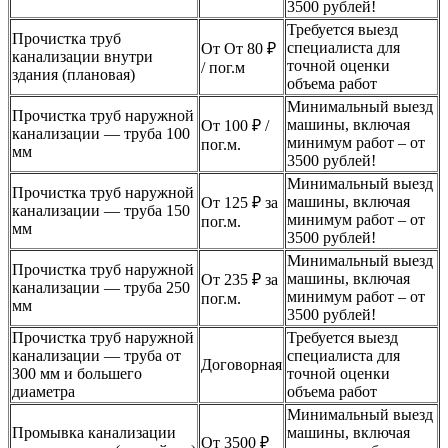
3500 рублей!
Требуется выезд
Прочистка труб
специалиста для
От От 80 ₽
канализации внутри
точной оценки
/ пог.м
здания (плановая)
объема работ
Минимальный выезд
Прочистка труб наружной
машины, включая
От 100 ₽ /
канализации — труба 100
минимум работ – от
пог.м.
мм
3500 рублей!
Минимальный выезд
Прочистка труб наружной
машины, включая
От 125 ₽ за
канализации — труба 150
минимум работ – от
пог.м.
мм
3500 рублей!
Минимальный выезд
Прочистка труб наружной
машины, включая
От 235 ₽ за
канализации — труба 250
минимум работ – от
пог.м.
мм
3500 рублей!
Прочистка труб наружной
Требуется выезд
канализации — труба от
специалиста для
Договорная
300 мм и большего
точной оценки
диаметра
объема работ
Минимальный выезд
Промывка канализации
машины, включая
От 3500 ₽