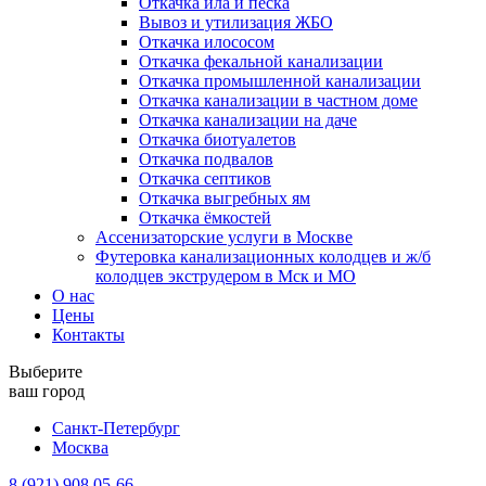
Откачка ила и песка
Вывоз и утилизация ЖБО
Откачка илососом
Откачка фекальной канализации
Откачка промышленной канализации
Откачка канализации в частном доме
Откачка канализации на даче
Откачка биотуалетов
Откачка подвалов
Откачка септиков
Откачка выгребных ям
Откачка ёмкостей
Ассенизаторские услуги в Москве
Футеровка канализационных колодцев и ж/б
колодцев экструдером в Мск и МО
О нас
Цены
Контакты
Выберите
ваш город
Санкт-Петербург
Москва
8 (921) 908 05-66